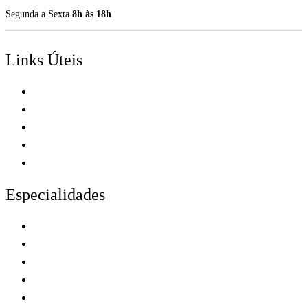
Segunda a Sexta
8h às 18h
Links Úteis
Sobre
Equipe
Blog
Contato
Política de Privacidade
Especialidades
Geriatria
Neurologia
Fisioterapia
Fonoaudiologia
Acesse Todos os Setores