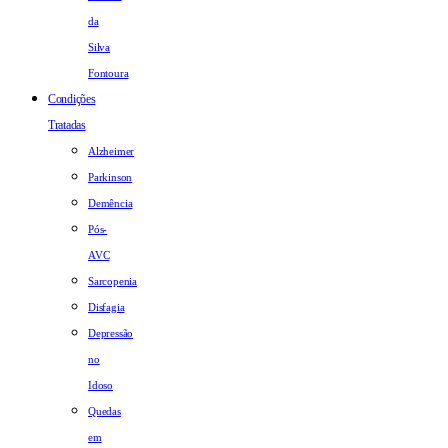
da
Silva
Fontoura
Condições
Tratadas
Alzheimer
Parkinson
Demência
Pós-
AVC
Sarcopenia
Disfagia
Depressão
no
Idoso
Quedas
em