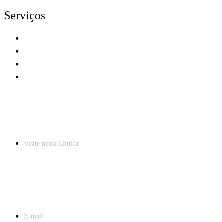
Serviços
Médico em Domicílio
Atendimento Domiciliar
Perguntas Frequentes
Guia do Cuidador
CRM, CRFa, CREFITO, CRN, CRO-SC
Visite nossa Clínica
R. Santos Saraiva, 469 - Sl. 10 - Estreito -
Florianópolis - SC - 88.070-101
contato@senescencebrasil.com.br
E-mail