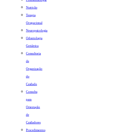
Nutrição
Terapia
Ocupacional
Neuropsicologia
Odontologia
Geriátrica
Consultoria
de
Organização
do
Cuidado
Consulta
para
Orientação
de
Cuidadores
Procedimentos