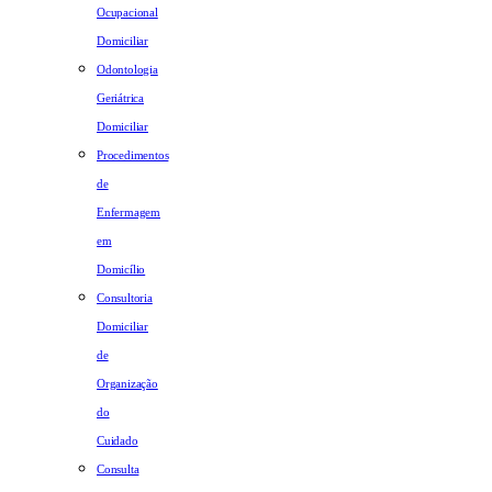
Ocupacional
Domiciliar
Odontologia
Geriátrica
Domiciliar
Procedimentos
de
Enfermagem
em
Domicílio
Consultoria
Domiciliar
de
Organização
do
Cuidado
Consulta