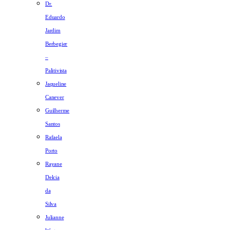
Dr.
Eduardo
Jardim
Berbegier
–
Palitivista
Jaqueline
Canever
Guilherme
Santos
Rafaela
Porto
Rayane
Delcia
da
Silva
Julianne