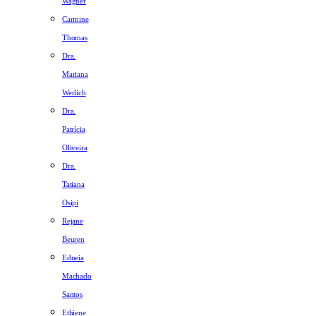
Wagner
Carmine
Thomas
Dra.
Mariana
Werlich
Dra.
Patrícia
Oliveira
Dra.
Tatiana
Osipi
Rejane
Beuren
Edneia
Machado
Santos
Ethiene