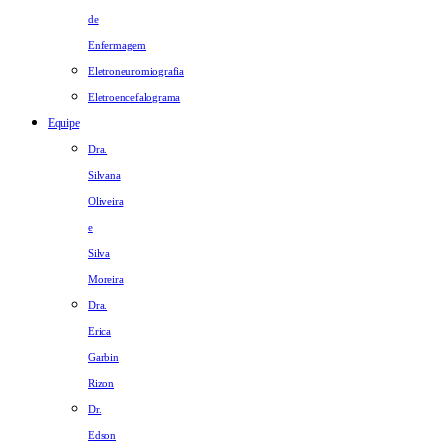
de
Enfermagem
Eletroneuromiografia
Eletroencefalograma
Equipe
Dra.
Silvana
Oliveira
e
Silva
Moreira
Dra.
Erica
Garbin
Rizon
Dr.
Edson