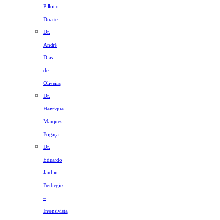
Pillotto
Duarte
Dr.
André
Dias
de
Oliveira
Dr.
Henrique
Marques
Fogaça
Dr.
Eduardo
Jardim
Berbegier
–
Intensivista