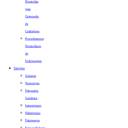
Domiciliar
para
Orientação
de
Cuidadores
Procedimentos
Domiciliares
de
Enfermagem
Serviços
Geriatria
Neurologia
Psiquiatria
Geriátrica
Intensivismo
Paliativismo
Fisioterapia
Fonoaudiologia