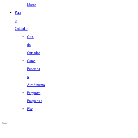
Idosos
Para
o
Cuidador
Guia
do
Cuidador
Como
Funciona
o
Atendimento
Perguntas
Frequentes
Blog