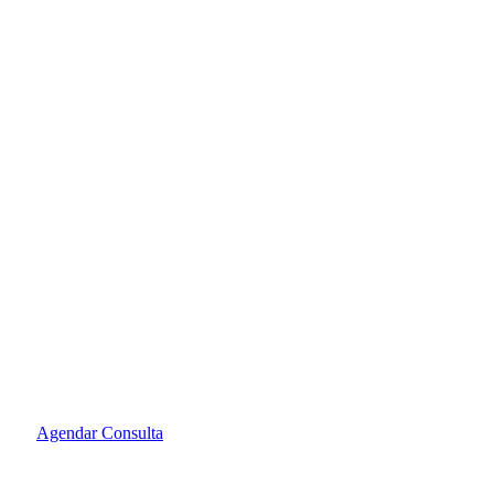
Atendimento:
(48) 3024.2332
Agendar Consulta