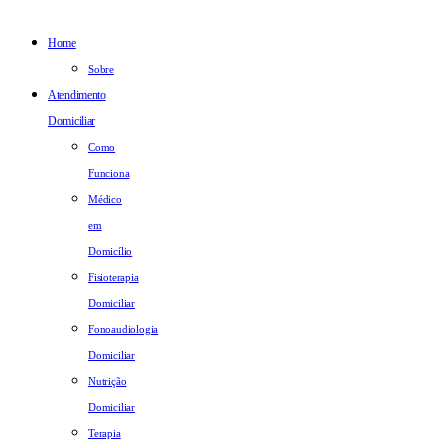
Home
Sobre
Atendimento
Domiciliar
Como
Funciona
Médico
em
Domicílio
Fisioterapia
Domiciliar
Fonoaudiologia
Domiciliar
Nutrição
Domiciliar
Terapia